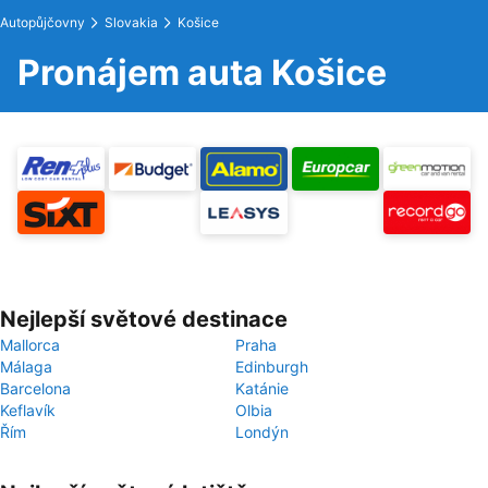
Autopůjčovny
Slovakia
Košice
Pronájem auta Košice
Nejlepší světové destinace
Mallorca
Praha
Málaga
Edinburgh
Barcelona
Katánie
Keflavík
Olbia
Řím
Londýn