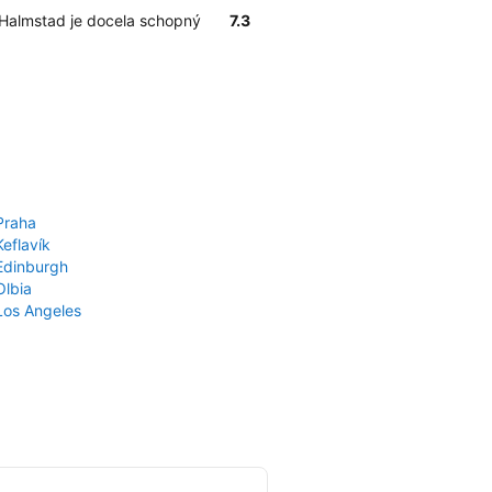
v Halmstad je docela schopný
7.3
Praha
Keflavík
 Edinburgh
Olbia
 Los Angeles