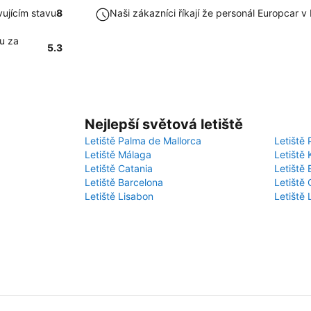
ujícím stavu
8
Naši zákazníci říkají že personál Europcar 
u za
5.3
Nejlepší světová letiště
Letiště Palma de Mallorca
Letiště 
Letiště Málaga
Letiště 
Letiště Catania
Letiště
Letiště Barcelona
Letiště 
Letiště Lisabon
Letiště