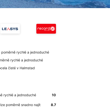
e poměrně rychlé a jednoduché
oměrně rychlé a jednoduché
ocela čisté v Halmstad
ně rychlé a jednoduché
10
 lze poměrně snadno najít
8.7