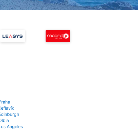
Praha
Keflavík
 Edinburgh
Olbia
 Los Angeles