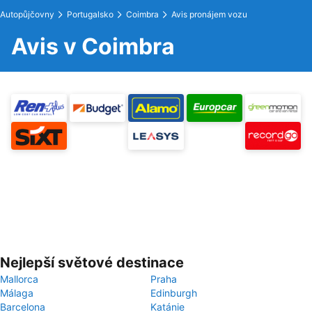
Autopůjčovny
Portugalsko
Coimbra
Avis pronájem vozu
Avis v Coimbra
Nejlepší světové destinace
Mallorca
Praha
Málaga
Edinburgh
Barcelona
Katánie