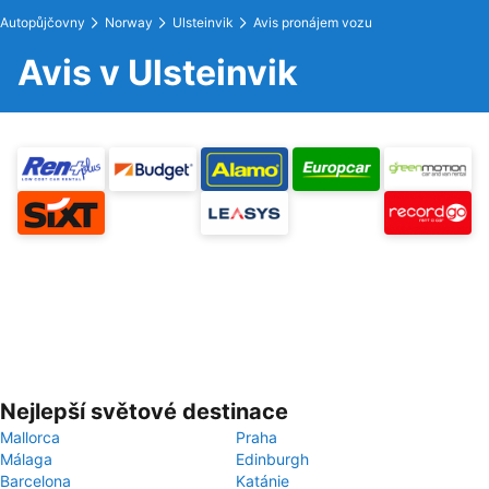
Autopůjčovny
Norway
Ulsteinvik
Avis pronájem vozu
Avis v Ulsteinvik
Nejlepší světové destinace
Mallorca
Praha
Málaga
Edinburgh
Barcelona
Katánie