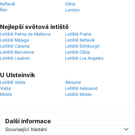
Keflavík
Olbia
Řím
Londýn
Nejlepší světová letiště
Letiště Palma de Mallorca
Letiště Praha
Letiště Málaga
Letiště Keflavík
Letiště Catania
Letiště Edinburgh
Letiště Barcelona
Letiště Olbia
Letiště Lisabon
Letiště Los Angeles
U Ulsteinvik
Letiště Volda
Ålesund
Volda
Letiště Aalesund
Molde
Letiště Molde
Další informace
Související hledání