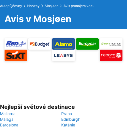
Autopůjčovny
Norway
Mosjøen
Avis pronájem vozu
Avis v Mosjøen
Nejlepší světové destinace
Mallorca
Praha
Málaga
Edinburgh
Barcelona
Katánie