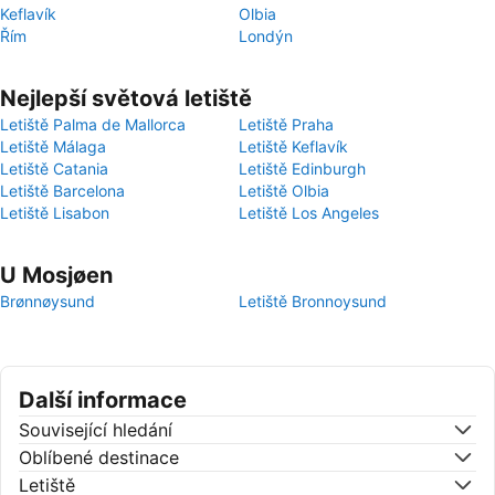
Keflavík
Olbia
Řím
Londýn
Nejlepší světová letiště
Letiště Palma de Mallorca
Letiště Praha
Letiště Málaga
Letiště Keflavík
Letiště Catania
Letiště Edinburgh
Letiště Barcelona
Letiště Olbia
Letiště Lisabon
Letiště Los Angeles
U Mosjøen
Brønnøysund
Letiště Bronnoysund
Další informace
Související hledání
Oblíbené destinace
Letiště