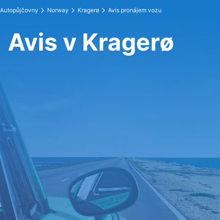
Autopůjčovny
Norway
Kragerø
Avis pronájem vozu
Avis v Kragerø