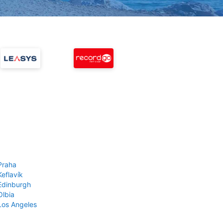
Praha
Keflavík
 Edinburgh
Olbia
 Los Angeles