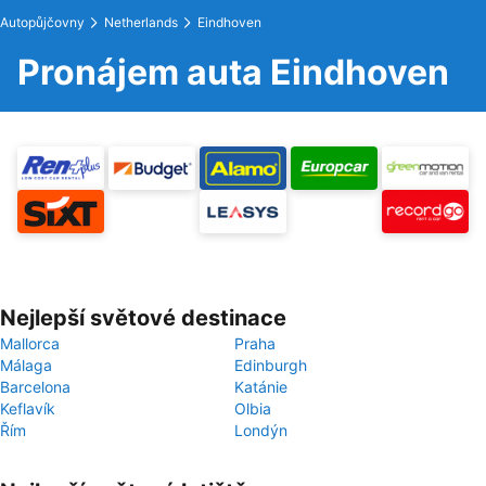
Autopůjčovny
Netherlands
Eindhoven
Pronájem auta Eindhoven
Nejlepší světové destinace
Mallorca
Praha
Málaga
Edinburgh
Barcelona
Katánie
Keflavík
Olbia
Řím
Londýn