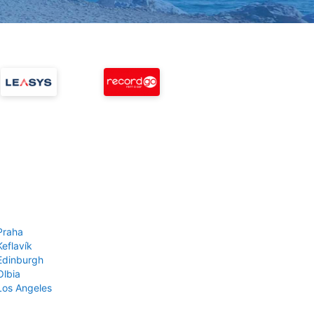
Praha
Keflavík
 Edinburgh
Olbia
 Los Angeles