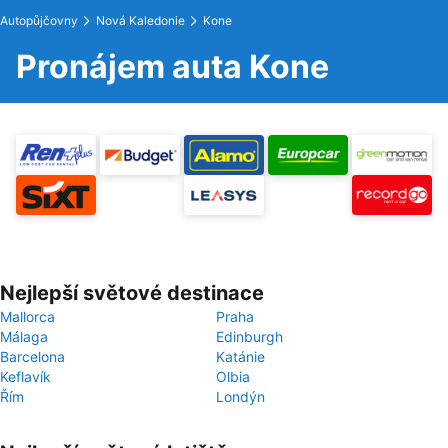
Autopůjčovny
Nová Kaledonie
Kone
Pronájem auta Kone
Nejlepší světové destinace
Mallorca
Praha
Málaga
Edinburgh
Barcelona
Katánie
Keflavík
Olbia
Řím
Londýn