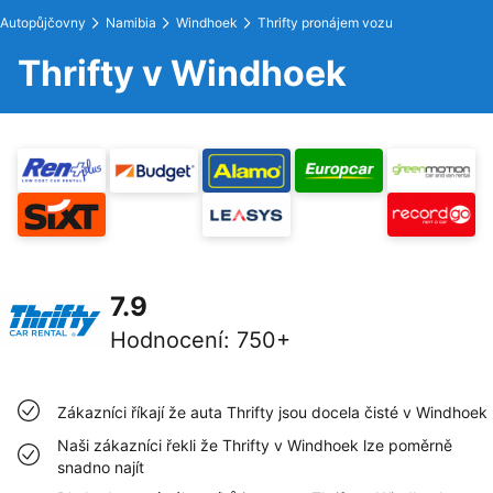
Autopůjčovny
Namibia
Windhoek
Thrifty pronájem vozu
Thrifty v Windhoek
7.9
Hodnocení
:
750+
Zákazníci říkají že auta Thrifty jsou docela čisté v Windhoek
Naši zákazníci řekli že Thrifty v Windhoek lze poměrně
snadno najít