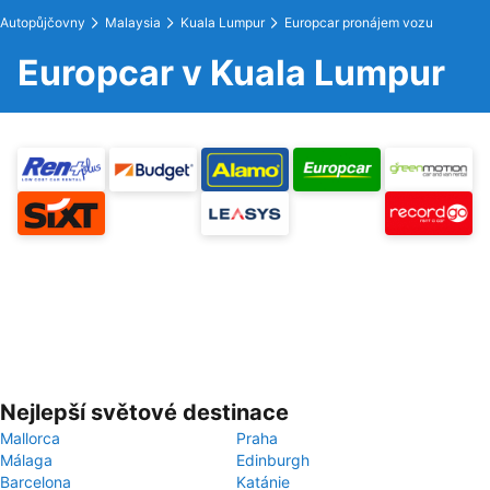
Autopůjčovny
Malaysia
Kuala Lumpur
Europcar pronájem vozu
Europcar v Kuala Lumpur
Nejlepší světové destinace
Mallorca
Praha
Málaga
Edinburgh
Barcelona
Katánie