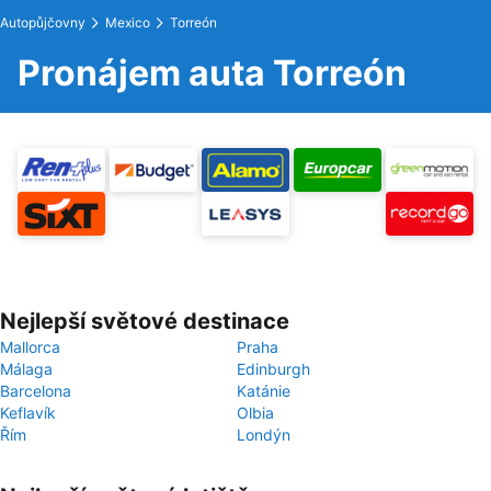
Autopůjčovny
Mexico
Torreón
Pronájem auta Torreón
Nejlepší světové destinace
Mallorca
Praha
Málaga
Edinburgh
Barcelona
Katánie
Keflavík
Olbia
Řím
Londýn