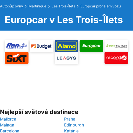
Autopůjčovny
Martinique
Les Trois-Îlets
Europcar pronájem vozu
Europcar v Les Trois-Îlets
Nejlepší světové destinace
Mallorca
Praha
Málaga
Edinburgh
Barcelona
Katánie