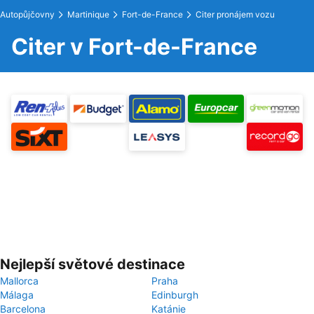
Autopůjčovny
Martinique
Fort-de-France
Citer pronájem vozu
Citer v Fort-de-France
Nejlepší světové destinace
Mallorca
Praha
Málaga
Edinburgh
Barcelona
Katánie