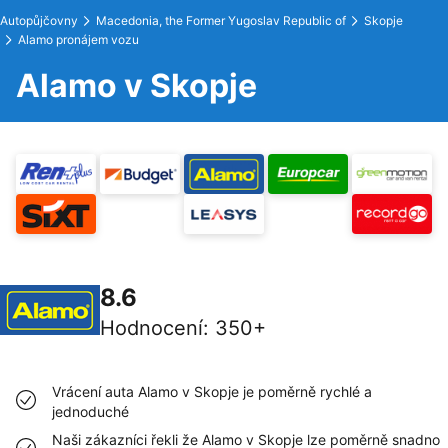
Autopůjčovny
Macedonia, the Former Yugoslav Republic of
Skopje
Alamo pronájem vozu
Alamo v Skopje
8.6
Hodnocení
:
350+
Vrácení auta Alamo v Skopje je poměrně rychlé a
jednoduché
Naši zákazníci řekli že Alamo v Skopje lze poměrně snadno