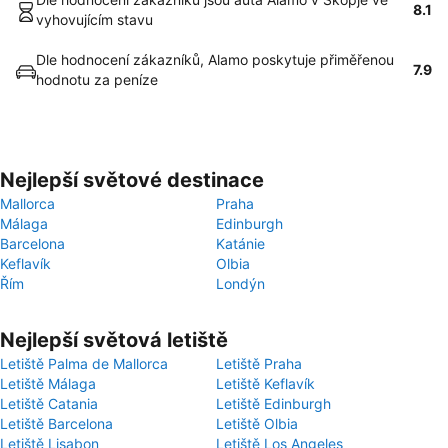
8.1
vyhovujícím stavu
Dle hodnocení zákazníků, Alamo poskytuje přiměřenou
7.9
hodnotu za peníze
Nejlepší světové destinace
Mallorca
Praha
Málaga
Edinburgh
Barcelona
Katánie
Keflavík
Olbia
Řím
Londýn
Nejlepší světová letiště
Letiště Palma de Mallorca
Letiště Praha
Letiště Málaga
Letiště Keflavík
Letiště Catania
Letiště Edinburgh
Letiště Barcelona
Letiště Olbia
Letiště Lisabon
Letiště Los Angeles