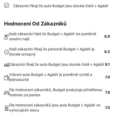
Zákazníci říkají že auta Budget jsou docela čisté v Agádír
Hodnocení Od Zákazníků
Naši zákazníci řekli že Budget v Agádír lze poměrně
8.9
snadno najít
Naši zákazníci říkají že personál Budget v Agádír je
8.2
docela schopný
Zákazníci říkají že auta Budget jsou docela čisté v Agádír
8.1
Vrácení auta Budget v Agádír je poměrně rychlé a
7.9
jednoduché
Dle hodnocení zákazníků, Budget poskytuje přiměřenou
7.8
hodnotu za peníze
Dle hodnocení zákazníků jsou auta Budget v Agádír ve
7.5
vyhovujícím stavu