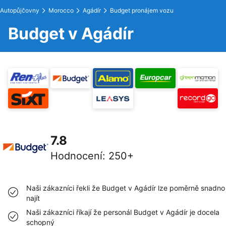
Autopůjčovny
Morocco
Agádír
Budget pronájem vozu
Budget v Agádír
7.8
Hodnocení
:
250+
Naši zákazníci řekli že Budget v Agádír lze poměrně snadno
najít
Naši zákazníci říkají že personál Budget v Agádír je docela
schopný