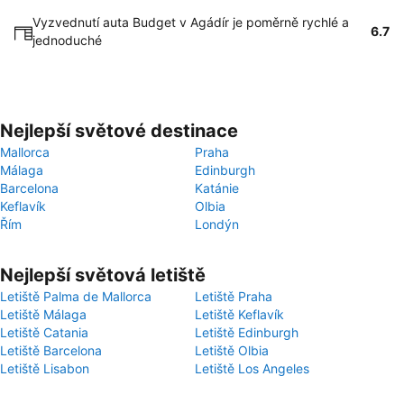
Vyzvednutí auta Budget v Agádír je poměrně rychlé a
6.7
jednoduché
Nejlepší světové destinace
Mallorca
Praha
Málaga
Edinburgh
Barcelona
Katánie
Keflavík
Olbia
Řím
Londýn
Nejlepší světová letiště
Letiště Palma de Mallorca
Letiště Praha
Letiště Málaga
Letiště Keflavík
Letiště Catania
Letiště Edinburgh
Letiště Barcelona
Letiště Olbia
Letiště Lisabon
Letiště Los Angeles