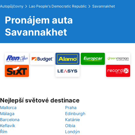
Autopůjčovny
Lao People's Democratic Republic
Savannakhet
Pronájem auta
Savannakhet
Nejlepší světové destinace
Mallorca
Praha
Málaga
Edinburgh
Barcelona
Katánie
Keflavík
Olbia
Řím
Londýn