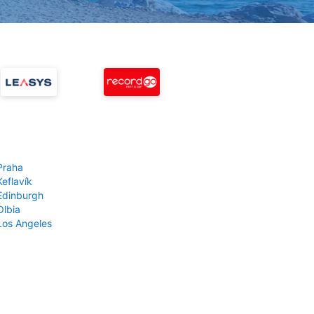
Praha
Keflavík
 Edinburgh
Olbia
 Los Angeles