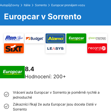
Autopůjčovny
Itálie
Sorrento
Europcar pronájem vozu
Europcar v Sorrento
8.4
Hodnocení
:
200+
Vrácení auta Europcar v Sorrento je poměrně rychlé a
jednoduché
Zákazníci říkají že auta Europcar jsou docela čisté v
Sorrento