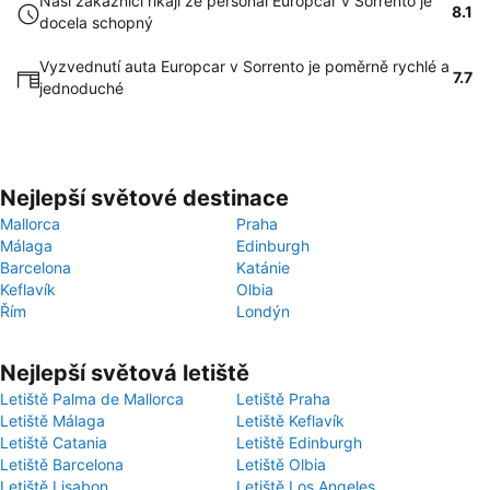
Naši zákazníci říkají že personál Europcar v Sorrento je
8.1
docela schopný
Vyzvednutí auta Europcar v Sorrento je poměrně rychlé a
7.7
jednoduché
Nejlepší světové destinace
Mallorca
Praha
Málaga
Edinburgh
Barcelona
Katánie
Keflavík
Olbia
Řím
Londýn
Nejlepší světová letiště
Letiště Palma de Mallorca
Letiště Praha
Letiště Málaga
Letiště Keflavík
Letiště Catania
Letiště Edinburgh
Letiště Barcelona
Letiště Olbia
Letiště Lisabon
Letiště Los Angeles