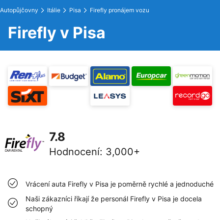
Autopůjčovny
Itálie
Pisa
Firefly pronájem vozu
Firefly v Pisa
7.8
Hodnocení
:
3,000+
Vrácení auta Firefly v Pisa je poměrně rychlé a jednoduché
Naši zákazníci říkají že personál Firefly v Pisa je docela
schopný