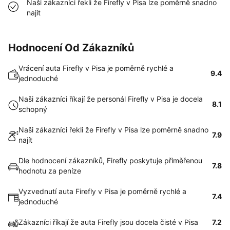
Naši zákazníci řekli že Firefly v Pisa lze poměrně snadno
najít
Hodnocení Od Zákazníků
Vrácení auta Firefly v Pisa je poměrně rychlé a
9.4
jednoduché
Naši zákazníci říkají že personál Firefly v Pisa je docela
8.1
schopný
Naši zákazníci řekli že Firefly v Pisa lze poměrně snadno
7.9
najít
Dle hodnocení zákazníků, Firefly poskytuje přiměřenou
7.8
hodnotu za peníze
Vyzvednutí auta Firefly v Pisa je poměrně rychlé a
7.4
jednoduché
Zákazníci říkají že auta Firefly jsou docela čisté v Pisa
7.2