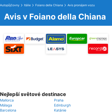
Autopůjčovny
Itálie
Foiano della Chiana
Avis pronájem vozu
Avis v Foiano della Chiana
Nejlepší světové destinace
Mallorca
Praha
Málaga
Edinburgh
Barcelona
Katánie