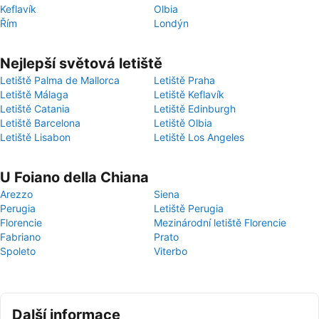
Keflavík
Olbia
Řím
Londýn
Nejlepší světová letiště
Letiště Palma de Mallorca
Letiště Praha
Letiště Málaga
Letiště Keflavík
Letiště Catania
Letiště Edinburgh
Letiště Barcelona
Letiště Olbia
Letiště Lisabon
Letiště Los Angeles
U Foiano della Chiana
Arezzo
Siena
Perugia
Letiště Perugia
Florencie
Mezinárodní letiště Florencie
Fabriano
Prato
Spoleto
Viterbo
Další informace