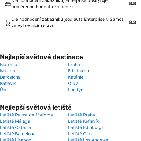
Dle hodnocení zákazníků, Enterprise poskytuje
8.8
přiměřenou hodnotu za peníze
Dle hodnocení zákazníků jsou auta Enterprise v Samos
8.3
ve vyhovujícím stavu
Nejlepší světové destinace
Mallorca
Praha
Málaga
Edinburgh
Barcelona
Katánie
Keflavík
Olbia
Řím
Londýn
Nejlepší světová letiště
Letiště Palma de Mallorca
Letiště Praha
Letiště Málaga
Letiště Keflavík
Letiště Catania
Letiště Edinburgh
Letiště Barcelona
Letiště Olbia
Letiště Lisabon
Letiště Los Angeles