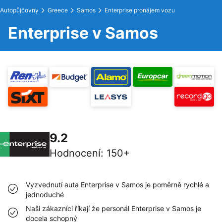
Autopůjčovny
Greece
Samos
Enterprise pronájem vozu
Enterprise v Samos
9.2
Hodnocení
:
150+
Vyzvednutí auta Enterprise v Samos je poměrně rychlé a
jednoduché
Naši zákazníci říkají že personál Enterprise v Samos je
docela schopný