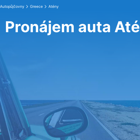
Autopůjčovny
Greece
Atény
Pronájem auta At