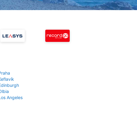
Praha
Keflavík
 Edinburgh
Olbia
 Los Angeles