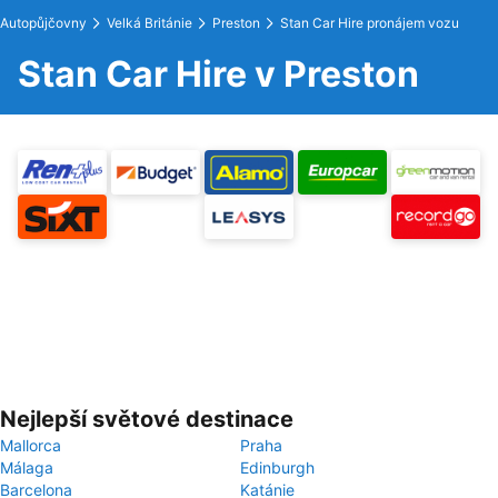
Autopůjčovny
Velká Británie
Preston
Stan Car Hire pronájem vozu
Stan Car Hire v Preston
Nejlepší světové destinace
Mallorca
Praha
Málaga
Edinburgh
Barcelona
Katánie