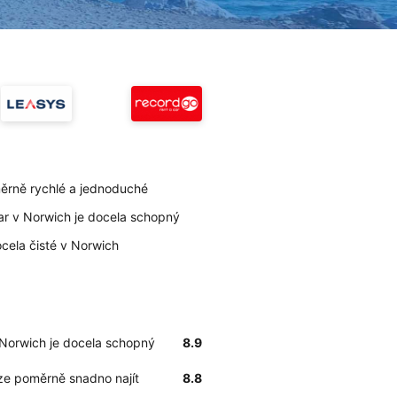
měrně rychlé a jednoduché
car v Norwich je docela schopný
ocela čisté v Norwich
v Norwich je docela schopný
8.9
lze poměrně snadno najít
8.8