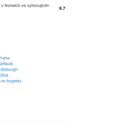
 v Norwich ve vyhovujícím
8.7
Praha
Keflavík
 Edinburgh
Olbia
 Los Angeles