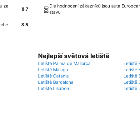
u za
Dle hodnocení zákazníků jsou auta Europcar
8.7
stavu
uché
8.5
Nejlepší světová letiště
Letiště Palma de Mallorca
Letiště 
Letiště Málaga
Letiště 
Letiště Catania
Letiště
Letiště Barcelona
Letiště 
Letiště Lisabon
Letiště