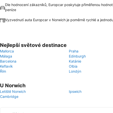
Dle hodnocení zákazníků, Europcar poskytuje přiměřenou hodnot
peníze
Vyzvednutí auta Europcar v Norwich je poměrně rychlé a jednod
Nejlepší světové destinace
Mallorca
Praha
Málaga
Edinburgh
Barcelona
Katánie
Keflavík
Olbia
Řím
Londýn
U Norwich
Letiště Norwich
Ipswich
Cambridge