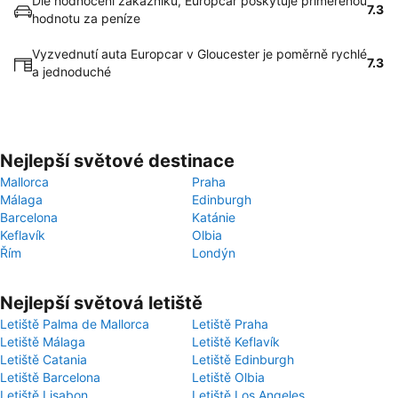
Dle hodnocení zákazníků, Europcar poskytuje přiměřenou
7.3
hodnotu za peníze
Vyzvednutí auta Europcar v Gloucester je poměrně rychlé
7.3
a jednoduché
Nejlepší světové destinace
Mallorca
Praha
Málaga
Edinburgh
Barcelona
Katánie
Keflavík
Olbia
Řím
Londýn
Nejlepší světová letiště
Letiště Palma de Mallorca
Letiště Praha
Letiště Málaga
Letiště Keflavík
Letiště Catania
Letiště Edinburgh
Letiště Barcelona
Letiště Olbia
Letiště Lisabon
Letiště Los Angeles