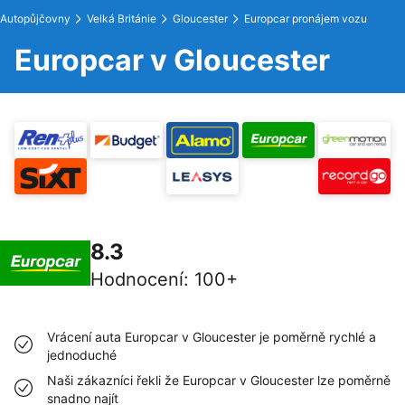
Autopůjčovny
Velká Británie
Gloucester
Europcar pronájem vozu
Europcar v Gloucester
8.3
Hodnocení
:
100+
Vrácení auta Europcar v Gloucester je poměrně rychlé a
jednoduché
Naši zákazníci řekli že Europcar v Gloucester lze poměrně
snadno najít