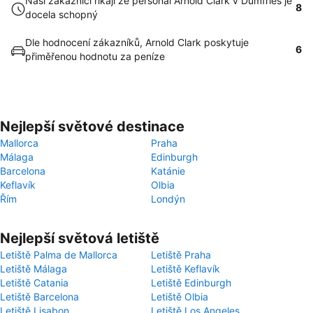
Naši zákazníci říkají že personál Arnold Clark v Dumfries je
8
docela schopný
Dle hodnocení zákazníků, Arnold Clark poskytuje
6
přiměřenou hodnotu za peníze
Nejlepší světové destinace
Mallorca
Praha
Málaga
Edinburgh
Barcelona
Katánie
Keflavík
Olbia
Řím
Londýn
Nejlepší světová letiště
Letiště Palma de Mallorca
Letiště Praha
Letiště Málaga
Letiště Keflavík
Letiště Catania
Letiště Edinburgh
Letiště Barcelona
Letiště Olbia
Letiště Lisabon
Letiště Los Angeles