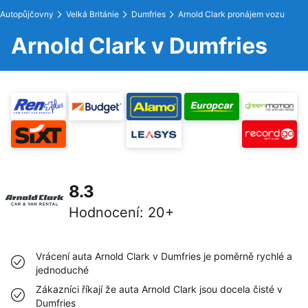
Autopůjčovny
Velká Británie
Dumfries
Arnold Clark pronájem vozu
Arnold Clark v Dumfries
8.3
Hodnocení
:
20+
Vrácení auta Arnold Clark v Dumfries je poměrně rychlé a
jednoduché
Zákazníci říkají že auta Arnold Clark jsou docela čisté v
Dumfries