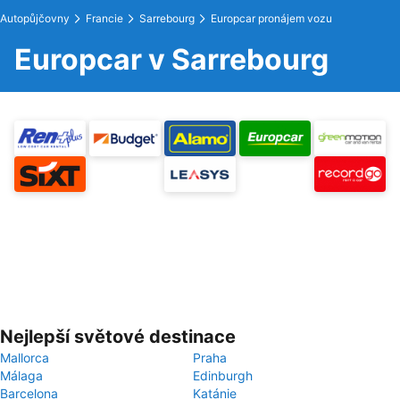
Autopůjčovny
Francie
Sarrebourg
Europcar pronájem vozu
Europcar v Sarrebourg
Nejlepší světové destinace
Mallorca
Praha
Málaga
Edinburgh
Barcelona
Katánie