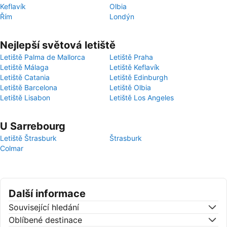
Keflavík
Olbia
Řím
Londýn
Nejlepší světová letiště
Letiště Palma de Mallorca
Letiště Praha
Letiště Málaga
Letiště Keflavík
Letiště Catania
Letiště Edinburgh
Letiště Barcelona
Letiště Olbia
Letiště Lisabon
Letiště Los Angeles
U Sarrebourg
Letiště Štrasburk
Štrasburk
Colmar
Další informace
Související hledání
Oblíbené destinace