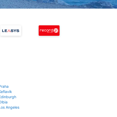
Praha
Keflavík
 Edinburgh
Olbia
 Los Angeles