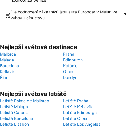
hodnotu za peníze
Dle hodnocení zákazníků jsou auta Europcar v Melun ve
7
vyhovujícím stavu
Nejlepší světové destinace
Mallorca
Praha
Málaga
Edinburgh
Barcelona
Katánie
Keflavík
Olbia
Řím
Londýn
Nejlepší světová letiště
Letiště Palma de Mallorca
Letiště Praha
Letiště Málaga
Letiště Keflavík
Letiště Catania
Letiště Edinburgh
Letiště Barcelona
Letiště Olbia
Letiště Lisabon
Letiště Los Angeles