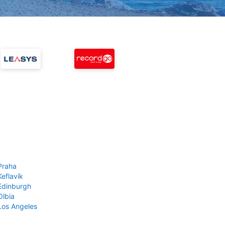
Praha
Keflavík
 Edinburgh
Olbia
 Los Angeles