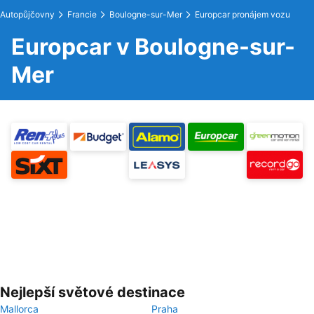
Autopůjčovny
Francie
Boulogne-sur-Mer
Europcar pronájem vozu
Europcar v Boulogne-sur-
Mer
Nejlepší světové destinace
Mallorca
Praha