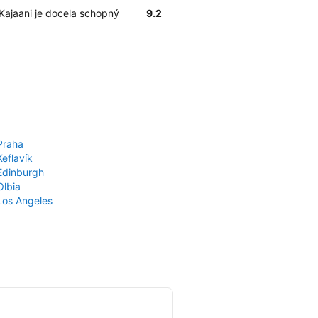
 Kajaani je docela schopný
9.2
Praha
Keflavík
 Edinburgh
Olbia
 Los Angeles