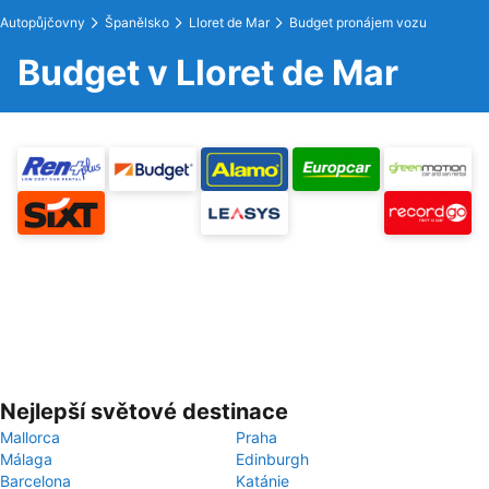
Autopůjčovny
Španělsko
Lloret de Mar
Budget pronájem vozu
Budget v Lloret de Mar
Nejlepší světové destinace
Mallorca
Praha
Málaga
Edinburgh
Barcelona
Katánie