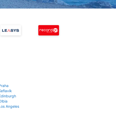
Praha
Keflavík
 Edinburgh
Olbia
 Los Angeles