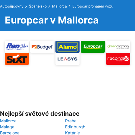
Autopůjčovny
Španělsko
Mallorca
Europcar pronájem vozu
Europcar v Mallorca
Nejlepší světové destinace
Mallorca
Praha
Málaga
Edinburgh
Barcelona
Katánie