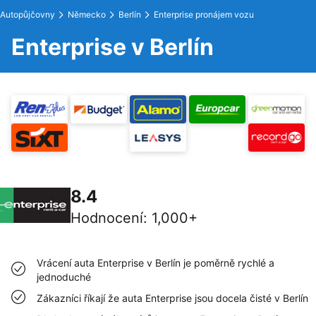
Autopůjčovny
Německo
Berlín
Enterprise pronájem vozu
Enterprise v Berlín
8.4
Hodnocení
:
1,000+
Vrácení auta Enterprise v Berlín je poměrně rychlé a
jednoduché
Zákazníci říkají že auta Enterprise jsou docela čisté v Berlín