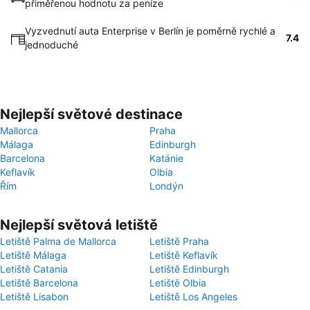
přiměřenou hodnotu za peníze
Vyzvednutí auta Enterprise v Berlín je poměrně rychlé a
7.4
jednoduché
Nejlepší světové destinace
Mallorca
Praha
Málaga
Edinburgh
Barcelona
Katánie
Keflavík
Olbia
Řím
Londýn
Nejlepší světová letiště
Letiště Palma de Mallorca
Letiště Praha
Letiště Málaga
Letiště Keflavík
Letiště Catania
Letiště Edinburgh
Letiště Barcelona
Letiště Olbia
Letiště Lisabon
Letiště Los Angeles