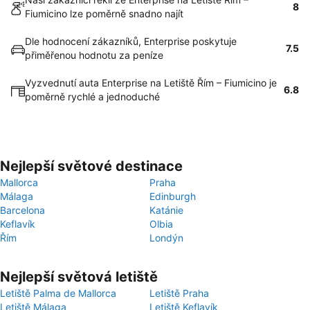
8
Fiumicino lze poměrně snadno najít
Dle hodnocení zákazníků, Enterprise poskytuje
7.5
přiměřenou hodnotu za peníze
Vyzvednutí auta Enterprise na Letiště Řím – Fiumicino je
6.8
poměrně rychlé a jednoduché
Nejlepší světové destinace
Mallorca
Praha
Málaga
Edinburgh
Barcelona
Katánie
Keflavík
Olbia
Řím
Londýn
Nejlepší světová letiště
Letiště Palma de Mallorca
Letiště Praha
Letiště Málaga
Letiště Keflavík