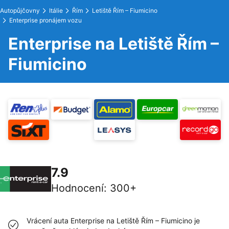
Autopůjčovny
Itálie
Řím
Letiště Řím – Fiumicino
Enterprise pronájem vozu
Enterprise na Letiště Řím –
Fiumicino
7.9
Hodnocení
:
300+
Vrácení auta Enterprise na Letiště Řím – Fiumicino je