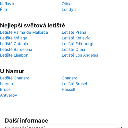
Keflavík
Olbia
Řím
Londýn
Nejlepší světová letiště
Letiště Palma de Mallorca
Letiště Praha
Letiště Málaga
Letiště Keflavík
Letiště Catania
Letiště Edinburgh
Letiště Barcelona
Letiště Olbia
Letiště Lisabon
Letiště Los Angeles
U Namur
Letiště Charleroi
Charleroi
Lutych
Letiště Brusel
Brusel
Hasselt
Antverpy
Další informace