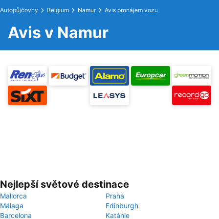
Autopůjčovny
Belgium
Namur
Avis pronájem vozu
Avis v Namur
Nejlepší světové destinace
Mallorca
Praha
Málaga
Edinburgh
Barcelona
Katánie