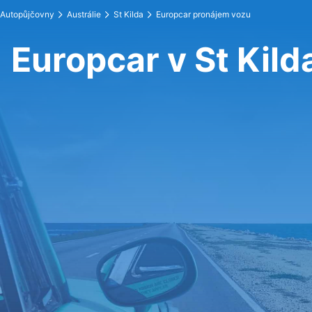
Autopůjčovny
Austrálie
St Kilda
Europcar pronájem vozu
Europcar v St Kild