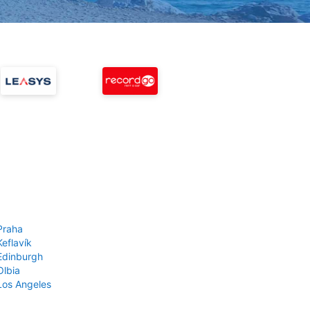
Praha
Keflavík
 Edinburgh
Olbia
 Los Angeles