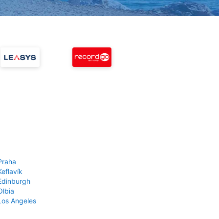
Praha
Keflavík
 Edinburgh
Olbia
 Los Angeles