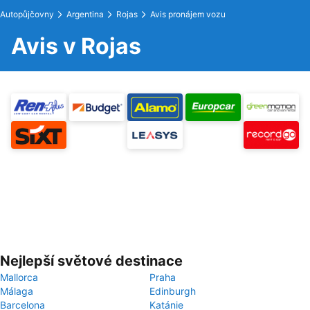
Autopůjčovny
Argentina
Rojas
Avis pronájem vozu
Avis v Rojas
Nejlepší světové destinace
Mallorca
Praha
Málaga
Edinburgh
Barcelona
Katánie