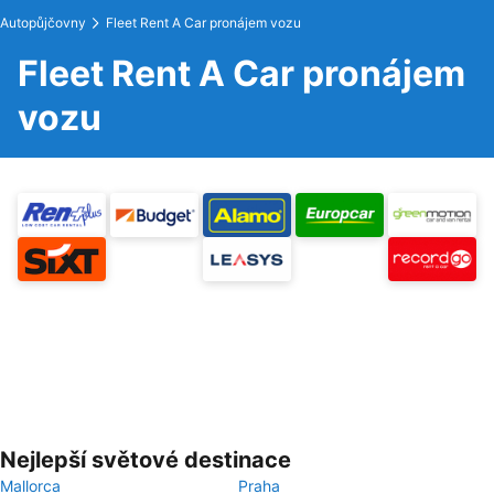
Autopůjčovny
Fleet Rent A Car pronájem vozu
Fleet Rent A Car pronájem
vozu
Nejlepší světové destinace
Mallorca
Praha