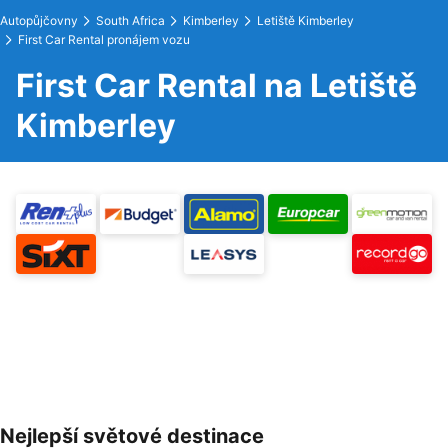
Autopůjčovny
South Africa
Kimberley
Letiště Kimberley
First Car Rental pronájem vozu
First Car Rental na Letiště
Kimberley
Nejlepší světové destinace