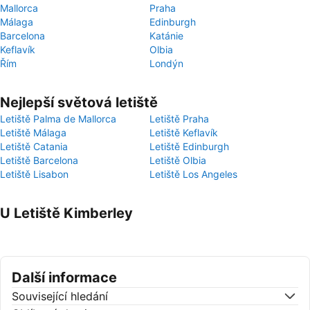
Mallorca
Praha
Málaga
Edinburgh
Barcelona
Katánie
Keflavík
Olbia
Řím
Londýn
Nejlepší světová letiště
Letiště Palma de Mallorca
Letiště Praha
Letiště Málaga
Letiště Keflavík
Letiště Catania
Letiště Edinburgh
Letiště Barcelona
Letiště Olbia
Letiště Lisabon
Letiště Los Angeles
U Letiště Kimberley
Další informace
Související hledání