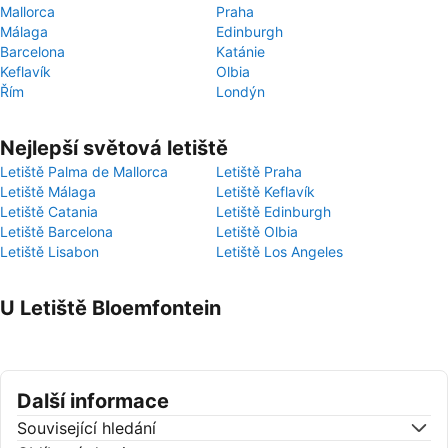
Mallorca
Praha
Málaga
Edinburgh
Barcelona
Katánie
Keflavík
Olbia
Řím
Londýn
Nejlepší světová letiště
Letiště Palma de Mallorca
Letiště Praha
Letiště Málaga
Letiště Keflavík
Letiště Catania
Letiště Edinburgh
Letiště Barcelona
Letiště Olbia
Letiště Lisabon
Letiště Los Angeles
U Letiště Bloemfontein
Další informace
Související hledání