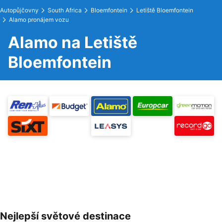
Autopůjčovny
South Africa
Bloemfontein
Letiště Bloemfontein
Alamo pronájem vozu
Alamo na Letiště
Bloemfontein
Nejlepší světové destinace