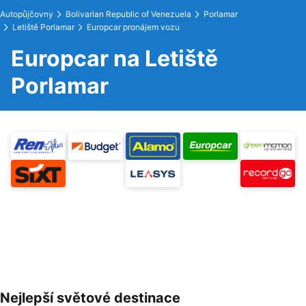
Autopůjčovny
Bolivarian Republic of Venezuela
Porlamar
Letiště Porlamar
Europcar pronájem vozu
Europcar na Letiště
Porlamar
Nejlepší světové destinace