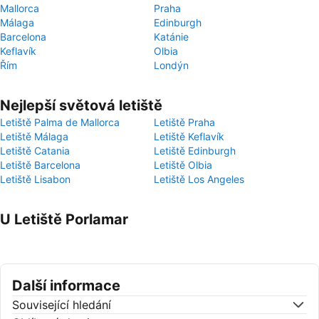
Mallorca
Praha
Málaga
Edinburgh
Barcelona
Katánie
Keflavík
Olbia
Řím
Londýn
Nejlepší světová letiště
Letiště Palma de Mallorca
Letiště Praha
Letiště Málaga
Letiště Keflavík
Letiště Catania
Letiště Edinburgh
Letiště Barcelona
Letiště Olbia
Letiště Lisabon
Letiště Los Angeles
U Letiště Porlamar
Další informace
Související hledání