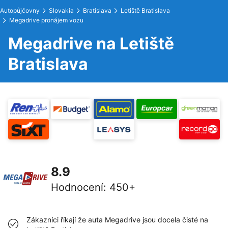
Autopůjčovny
Slovakia
Bratislava
Letiště Bratislava
Megadrive pronájem vozu
Megadrive na Letiště
Bratislava
8.9
Hodnocení
:
450+
Zákazníci říkají že auta Megadrive jsou docela čisté na