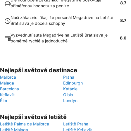
8.7
přiměřenou hodnotu za peníze
Naši zákazníci říkají že personál Megadrive na Letiště
8.7
Bratislava je docela schopný
Vyzvednutí auta Megadrive na Letiště Bratislava je
8.6
poměrně rychlé a jednoduché
Nejlepší světové destinace
Mallorca
Praha
Málaga
Edinburgh
Barcelona
Katánie
Keflavík
Olbia
Řím
Londýn
Nejlepší světová letiště
Letiště Palma de Mallorca
Letiště Praha
Letiště Málaga
Letiště Keflavík