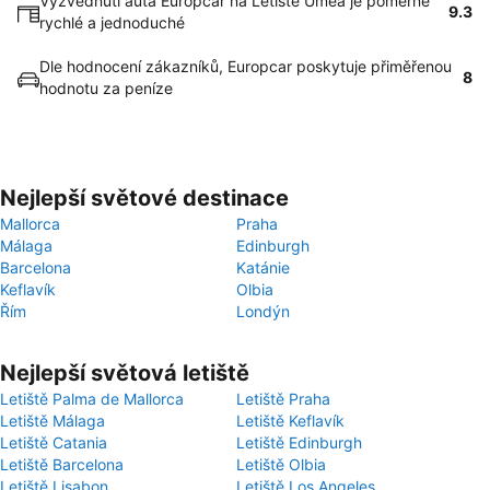
Vyzvednutí auta Europcar na Letiště Umea je poměrně
9.3
rychlé a jednoduché
Dle hodnocení zákazníků, Europcar poskytuje přiměřenou
8
hodnotu za peníze
Nejlepší světové destinace
Mallorca
Praha
Málaga
Edinburgh
Barcelona
Katánie
Keflavík
Olbia
Řím
Londýn
Nejlepší světová letiště
Letiště Palma de Mallorca
Letiště Praha
Letiště Málaga
Letiště Keflavík
Letiště Catania
Letiště Edinburgh
Letiště Barcelona
Letiště Olbia
Letiště Lisabon
Letiště Los Angeles