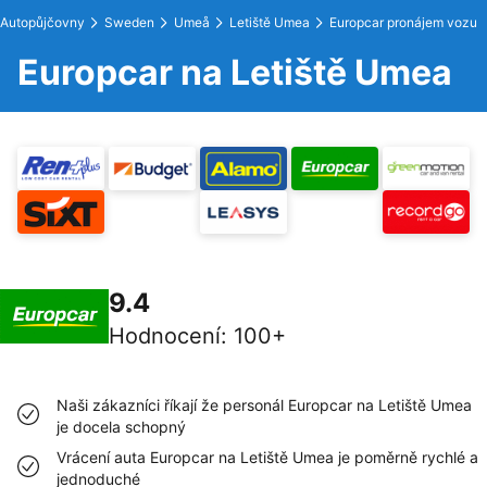
Autopůjčovny
Sweden
Umeå
Letiště Umea
Europcar pronájem vozu
Europcar na Letiště Umea
9.4
Hodnocení
:
100+
Naši zákazníci říkají že personál Europcar na Letiště Umea
je docela schopný
Vrácení auta Europcar na Letiště Umea je poměrně rychlé a
jednoduché