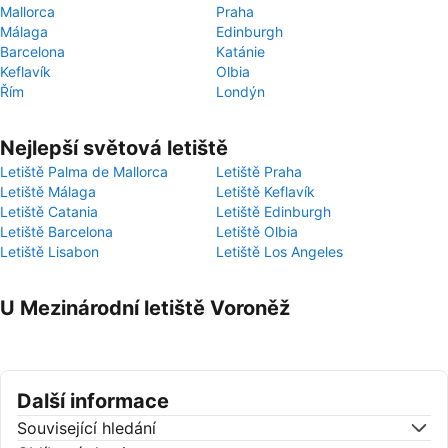
Mallorca
Praha
Málaga
Edinburgh
Barcelona
Katánie
Keflavík
Olbia
Řím
Londýn
Nejlepší světová letiště
Letiště Palma de Mallorca
Letiště Praha
Letiště Málaga
Letiště Keflavík
Letiště Catania
Letiště Edinburgh
Letiště Barcelona
Letiště Olbia
Letiště Lisabon
Letiště Los Angeles
U Mezinárodní letiště Voroněž
Další informace
Související hledání