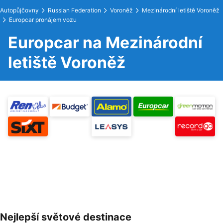
Autopůjčovny
Russian Federation
Voroněž
Mezinárodní letiště Voroněž
Europcar pronájem vozu
Europcar na Mezinárodní
letiště Voroněž
Nejlepší světové destinace